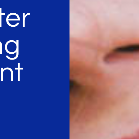
ter
ng
nt