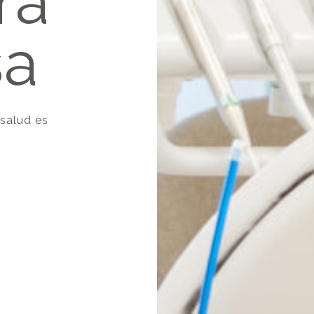
ra
sa
 salud es